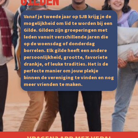
Gilden
Vanaf je tweede jaar op SJB krijg je de
mogelijkheid om lid te worden bij een
Gilde. Gilden zijn groeperingen met
leden vanuit verschillende jaren die
op de woensdag of donderdag
borrelen. Elk gilde heeft een andere
persoonlijkheid, grootte, favoriete
drankje, of leuke tradities. Het is de
perfecte manier om jouw plekje
binnen de vereniging te vinden en nog
meer vrienden te maken.